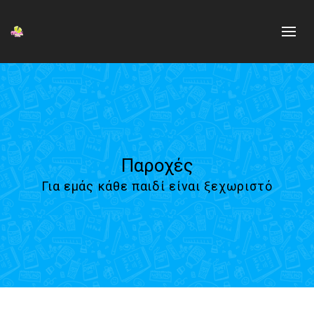
Παροχές
Για εμάς κάθε παιδί είναι ξεχωριστό