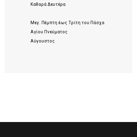
Καθαρά Δευτέρα
Μεγ. Πέμπτη έως Τρίτη του Πάσχα
Αγίου Πνεύματος
Αύγουστος