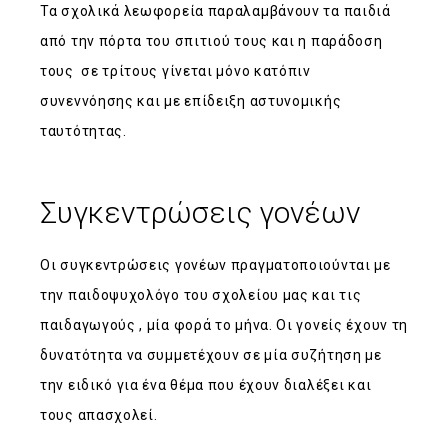
Τα σχολικά λεωφορεία παραλαμβάνουν τα παιδιά
από την πόρτα του σπιτιού τους και η παράδοση
τους σε τρίτους γίνεται μόνο κατόπιν
συνεννόησης και με επίδειξη αστυνομικής
ταυτότητας.
Συγκεντρώσεις γονέων
Οι συγκεντρώσεις γονέων πραγματοποιούνται με
την παιδοψυχολόγο του σχολείου μας και τις
παιδαγωγούς , μία φορά το μήνα. Οι γονείς έχουν τη
δυνατότητα να συμμετέχουν σε μία συζήτηση με
την ειδικό για ένα θέμα που έχουν διαλέξει και
τους απασχολεί.